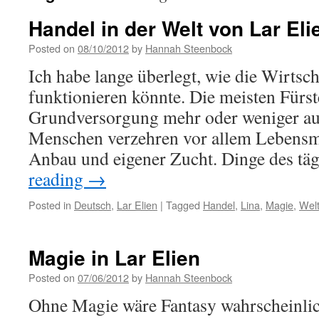
Handel in der Welt von Lar Eli
Posted on
08/10/2012
by
Hannah Steenbock
Ich habe lange überlegt, wie die Wirtsc
funktionieren könnte. Die meisten Fürst
Grundversorgung mehr oder weniger auta
Menschen verzehren vor allem Lebensmi
Anbau und eigener Zucht. Dinge des t
reading
→
Posted in
Deutsch
,
Lar Elien
|
Tagged
Handel
,
Lina
,
Magie
,
Wel
Magie in Lar Elien
Posted on
07/06/2012
by
Hannah Steenbock
Ohne Magie wäre Fantasy wahrscheinlic