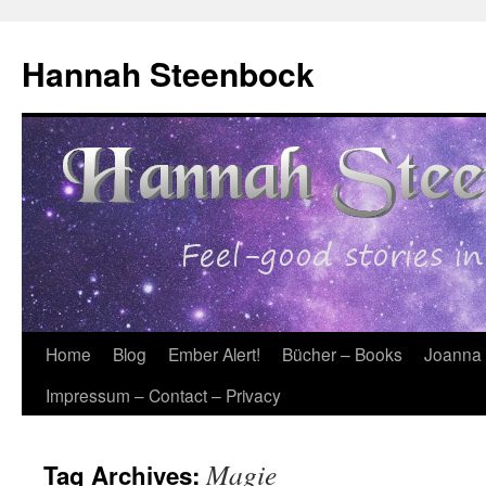
Skip
to
Hannah Steenbock
content
Home
Blog
Ember Alert!
Bücher – Books
Joanna
Impressum – Contact – Privacy
Magie
Tag Archives: