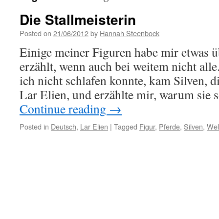
Die Stallmeisterin
Posted on
21/06/2012
by
Hannah Steenbock
Einige meiner Figuren habe mir etwas ü
erzählt, wenn auch bei weitem nicht alle
ich nicht schlafen konnte, kam Silven, di
Lar Elien, und erzählte mir, warum sie
Continue reading
→
Posted in
Deutsch
,
Lar Elien
|
Tagged
Figur
,
Pferde
,
Silven
,
Wel