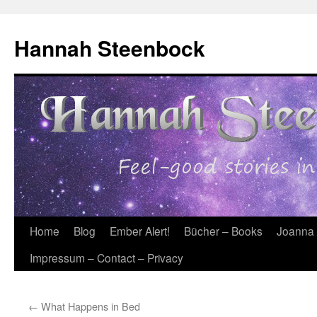
Skip
to
Hannah Steenbock
content
Home
Blog
Ember Alert!
Bücher – Books
Joanna
Impressum – Contact – Privacy
←
What Happens in Bed